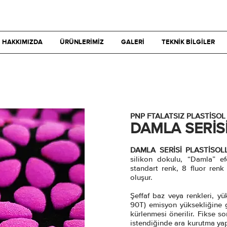
HAKKIMIZDA
ÜRÜNLERİMİZ
GALERİ
TEKNİK BİLGİLER
PNP FTALATSIZ PLASTİSOL
DAMLA SERİS
DAMLA SERİSİ PLASTİSOL
silikon dokulu, “Damla” ef
standart renk, 8 fluor renk 
oluşur.
Şeffaf baz veya renkleri, yük
90T) emisyon yüksekliğine 
kürlenmesi önerilir. Fikse so
istendiğinde ara kurutma yap