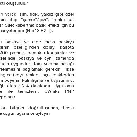
ti oluşturulur.
i varak, sim, flok, yaldız gibi özel
un olup, “çamur”,”çivi”, “renkli kat
ır. Süet kabartma baskı efekti için bu
sı yeterlidir (No:43-62 T).
zlı baskıya ve elde masa baskıya
ının özelliğinden dolayı kalıpta
%100 pamuk, pamuklu karışımlar ve
üzerinde baskıya ve aynı zamanda
r için uygundur. Tam yıkama haslığı
lenmesini sağlamak gerekir. Fikse
ngine (koyu renkler, açık renklerden
nan boyanın kalınlığına ve kapsamına,
lı olarak 2-4 dakikadır. Uygulama
iner ile temizlenir. CWinks PNP
polanır.
ön bilgiler doğrultusunda, baskı
ve uygunluğunu onaylayın.