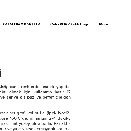
KATALOG & KARTELA
ColorPOP Akrilik Boya
More
İ
LER;
canlı renklerde, esnek yapıda,
ekti almak için kullanıma hazır 12
ve seriye ait baz ve şeffaf cila’dan
sek serigrafi kalıbı ile (İpek No:12-
göre 160°C’de, minimum 2-4 dakika
nrası mat yüzey elde edilir. Parlaklık
ılır ve yine yüksek emisyonlu kalıpla