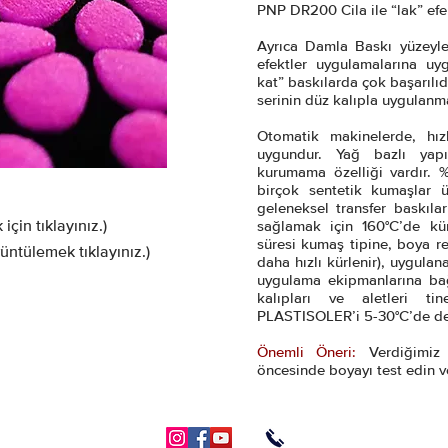
PNP DR200 Cila ile “lak” efek
Ayrıca Damla Baskı yüzeyler
efektler uygulamalarına uyg
kat” baskılarda çok başarılıd
serinin düz kalıpla uygulanma
Otomatik makinelerde, hı
uygundur. Yağ bazlı yapıs
kurumama özelliği vardır. 
birçok sentetik kumaşlar 
geleneksel transfer baskıla
çin tıklayınız.)
sağlamak için 160°C’de kür
süresi kumaş tipine, boya re
üntülemek tıklayınız.)
daha hızlı kürlenir), uygula
uygulama ekipmanlarına bağ
kalıpları ve aletleri t
PLASTISOLER’i 5-30°C’de de
Önemli Öneri:
Verdiğimiz 
öncesinde boyayı test edin 