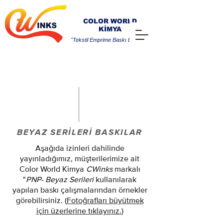
COLOR WORLD
KİMYA
"Tekstil Emprime Baskı Boyaları"
BEYAZ SERİLERİ BASKILAR
Aşağıda izinleri dahilinde
yayınladığımız, müşterilerimize ait
Color World Kimya
CWinks
markalı
"
PNP- Beyaz Serileri
kullanılarak
yapılan baskı çalışmalarından örnekler
görebilirsiniz. (
Fotoğrafları büyütmek
için üzerlerine tıklayınız.
)